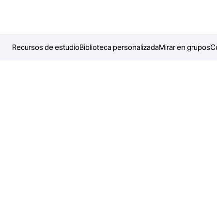
Recursos de estudio
Biblioteca personalizada
Mirar en grupos
C