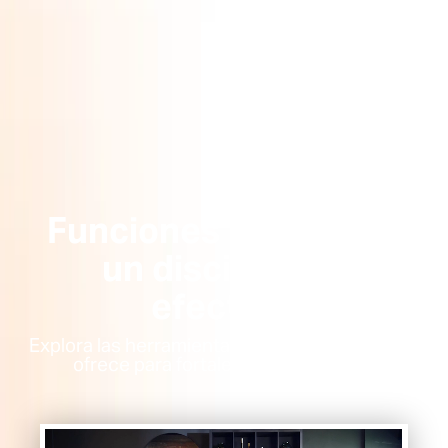
Funciones clave para
un discipulado
efectivo.
Explora las herramientas que RightNow Media
ofrece para fortalecer tu ministerio.